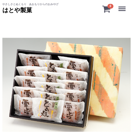
やさしさとぬくもり あおもりからのおみやげ
Menu
0
はとや製菓