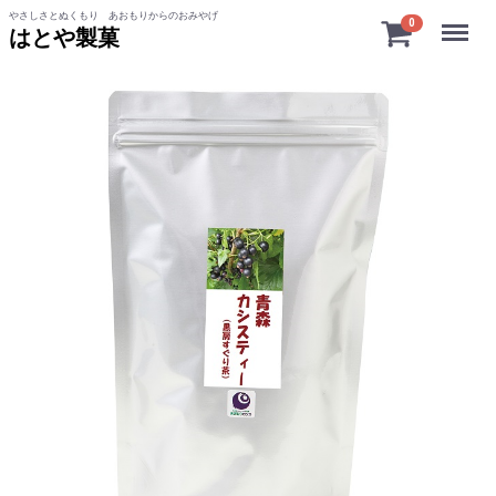
やさしさとぬくもり あおもりからのおみやげ
Menu
0
はとや製菓