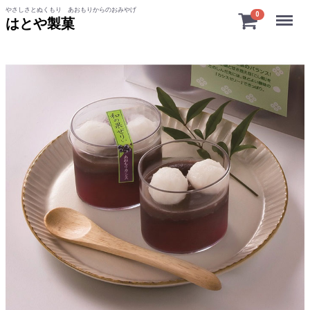
やさしさとぬくもり あおもりからのおみやげ
Menu
0
はとや製菓